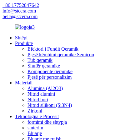
+86 17752847642
info@stcera.com
bella@stcera.com
Shtëpi
Produkte
Efektori i Fundit Qeramik
Pjesë këmbimi qeramike Semicon
Tub qeramik
Shufër qeramike
Komponentë qeramikë
Pjesë për personalizim
Materiali
Alumina (Al2O3)
Nitrid alumini
Nitrid bori
Nitrid silikoni (Si3N4)
Zirkoni
Teknologjia e Procesit
formimi dhe shtypja
sinterim
Bluarje
Bluarje me rrafsh