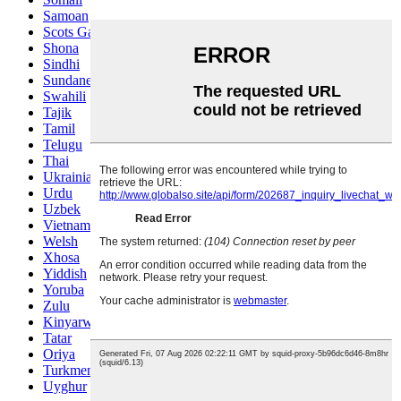
Samoan
Scots Gaelic
Shona
Sindhi
Sundanese
Swahili
Tajik
Tamil
Telugu
Thai
Ukrainian
Urdu
Uzbek
Vietnamese
Welsh
Xhosa
Yiddish
Yoruba
Zulu
Kinyarwanda
Tatar
Oriya
Turkmen
Uyghur