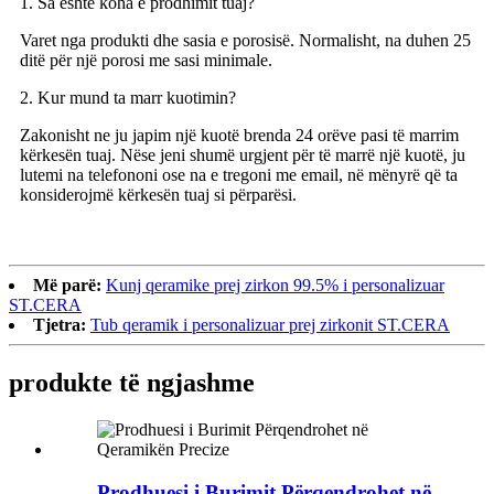
1. Sa është koha e prodhimit tuaj?
Varet nga produkti dhe sasia e porosisë. Normalisht, na duhen 25
ditë për një porosi me sasi minimale.
2. Kur mund ta marr kuotimin?
Zakonisht ne ju japim një kuotë brenda 24 orëve pasi të marrim
kërkesën tuaj. Nëse jeni shumë urgjent për të marrë një kuotë, ju
lutemi na telefononi ose na e tregoni me email, në mënyrë që ta
konsiderojmë kërkesën tuaj si përparësi.
Më parë:
Kunj qeramike prej zirkon 99.5% i personalizuar
ST.CERA
Tjetra:
Tub qeramik i personalizuar prej zirkonit ST.CERA
produkte të ngjashme
Prodhuesi i Burimit Përqendrohet në