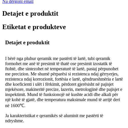
Na dërgoni email
Detajet e produktit
Etiketat e produkteve
Detajet e produktit
I bërë nga pluhur qeramik me pastërti të lartë, tubi qeramik
formohet me anë të presimit të thatë ose presimit izostatik të
ftohtë, dhe sintezohet në temperaturë të lartë, pastaj përpunohet
me precizion. Me shumë përparësi si rezistenca ndaj gërryerjes,
rezistenca ndaj korrozionit, fortësia e lartë, qëndrueshmëria e lartë
dhe koeficienti i ulët i fërkimit, përdoret gjerësisht në pajisjet
mjekësore, makineritë precize, lazerin, metrologjinë dhe pajisjet e
inspektimit. Mund të funksionojë në kushte acidi dhe alkali për
një kohë të gjatë, dhe temperatura maksimale mund të arrijë deri
në 1600℃.
Ja karakteristikat e qeramikës së aluminit me pastërti të
ndryshme.