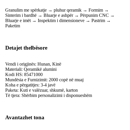
Granulim me spërkatje → pluhur qeramik → Formim →
Sinterim i bardhë → Bluarje e ashpër → Përpunim CNC →
Bluarje e imët → Inspektim i dimensioneve → Pastrim →
Paketim
Detajet thelbësore
Vendi i origjinës: Hunan, Kinë
Materiali: Qeramikë alumini
Kodi HS: 85471000
Mundësia e Furnizimit: 2000 copë në muaj
Koha e përgatitjes: 3-4 javë
Paketa: Kuti e valëzuar, shkumë, karton
Të tjera: Shërbim personalizimi i disponueshëm
Avantazhet tona