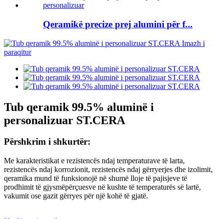
Qeramikë precize prej alumini për f...
Tub qeramik 99.5% aluminë i
personalizuar ST.CERA
Përshkrim i shkurtër:
Me karakteristikat e rezistencës ndaj temperaturave të larta,
rezistencës ndaj korrozionit, rezistencës ndaj gërryerjes dhe izolimit,
qeramika mund të funksionojë në shumë lloje të pajisjeve të
prodhimit të gjysmëpërçuesve në kushte të temperaturës së lartë,
vakumit ose gazit gërryes për një kohë të gjatë.