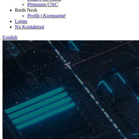
Përpunim CNC
Rreth Nesh
Profili i Kompanisë
Lajme
Na Kontaktoni
English