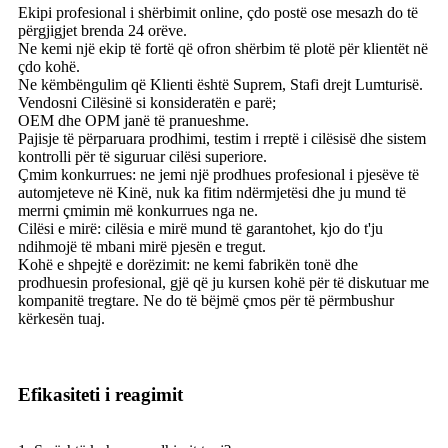
Ekipi profesional i shërbimit online, çdo postë ose mesazh do të
përgjigjet brenda 24 orëve.
Ne kemi një ekip të fortë që ofron shërbim të plotë për klientët në
çdo kohë.
Ne këmbëngulim që Klienti është Suprem, Stafi drejt Lumturisë.
Vendosni Cilësinë si konsideratën e parë;
OEM dhe OPM janë të pranueshme.
Pajisje të përparuara prodhimi, testim i rreptë i cilësisë dhe sistem
kontrolli për të siguruar cilësi superiore.
Çmim konkurrues: ne jemi një prodhues profesional i pjesëve të
automjeteve në Kinë, nuk ka fitim ndërmjetësi dhe ju mund të
merrni çmimin më konkurrues nga ne.
Cilësi e mirë: cilësia e mirë mund të garantohet, kjo do t'ju
ndihmojë të mbani mirë pjesën e tregut.
Kohë e shpejtë e dorëzimit: ne kemi fabrikën tonë dhe
prodhuesin profesional, gjë që ju kursen kohë për të diskutuar me
kompanitë tregtare. Ne do të bëjmë çmos për të përmbushur
kërkesën tuaj.
Efikasiteti i reagimit