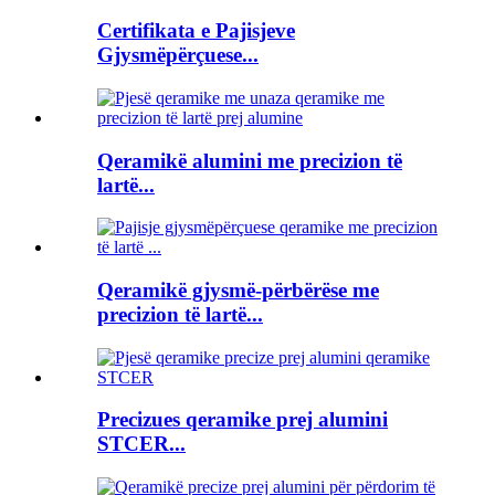
Certifikata e Pajisjeve
Gjysmëpërçuese...
Qeramikë alumini me precizion të
lartë...
Qeramikë gjysmë-përbërëse me
precizion të lartë...
Precizues qeramike prej alumini
STCER...