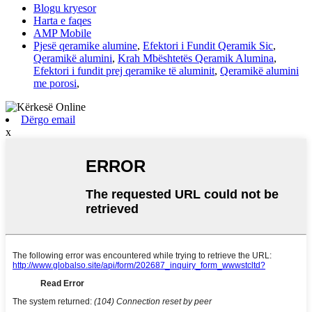
Blogu kryesor
Harta e faqes
AMP Mobile
Pjesë qeramike alumine
,
Efektori i Fundit Qeramik Sic
,
Qeramikë alumini
,
Krah Mbështetës Qeramik Alumina
,
Efektori i fundit prej qeramike të aluminit
,
Qeramikë alumini
me porosi
,
Dërgo email
x