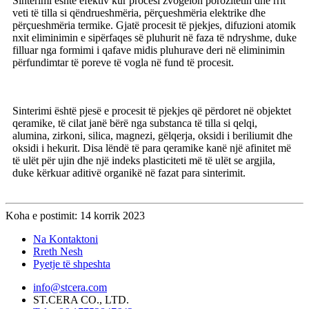
Sinterimi është efektiv kur procesi zvogëlon porozitetin dhe rrit
veti të tilla si qëndrueshmëria, përçueshmëria elektrike dhe
përçueshmëria termike. Gjatë procesit të pjekjes, difuzioni atomik
nxit eliminimin e sipërfaqes së pluhurit në faza të ndryshme, duke
filluar nga formimi i qafave midis pluhurave deri në eliminimin
përfundimtar të poreve të vogla në fund të procesit.
Sinterimi është pjesë e procesit të pjekjes që përdoret në objektet
qeramike, të cilat janë bërë nga substanca të tilla si qelqi,
alumina, zirkoni, silica, magnezi, gëlqerja, oksidi i beriliumit dhe
oksidi i hekurit. Disa lëndë të para qeramike kanë një afinitet më
të ulët për ujin dhe një indeks plasticiteti më të ulët se argjila,
duke kërkuar aditivë organikë në fazat para sinterimit.
Koha e postimit: 14 korrik 2023
Na Kontaktoni
Rreth Nesh
Pyetje të shpeshta
info@stcera.com
ST.CERA CO., LTD.