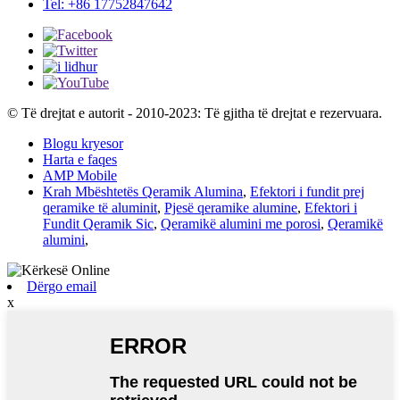
Tel: +86 17752847642
© Të drejtat e autorit - 2010-2023: Të gjitha të drejtat e rezervuara.
Blogu kryesor
Harta e faqes
AMP Mobile
Krah Mbështetës Qeramik Alumina
,
Efektori i fundit prej
qeramike të aluminit
,
Pjesë qeramike alumine
,
Efektori i
Fundit Qeramik Sic
,
Qeramikë alumini me porosi
,
Qeramikë
alumini
,
Dërgo email
x