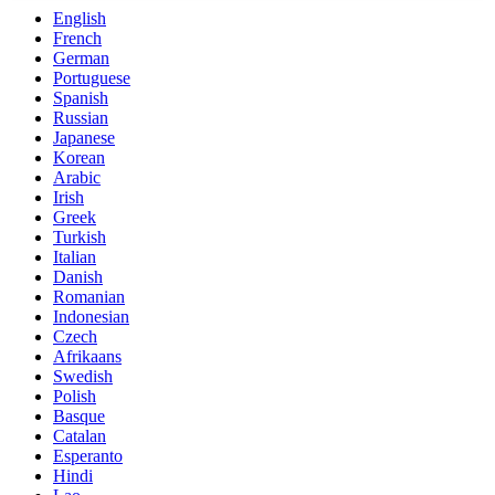
English
French
German
Portuguese
Spanish
Russian
Japanese
Korean
Arabic
Irish
Greek
Turkish
Italian
Danish
Romanian
Indonesian
Czech
Afrikaans
Swedish
Polish
Basque
Catalan
Esperanto
Hindi