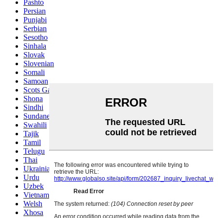
Pashto
Persian
Punjabi
Serbian
Sesotho
Sinhala
Slovak
Slovenian
Somali
Samoan
Scots Gaelic
Shona
Sindhi
Sundanese
Swahili
Tajik
Tamil
Telugu
Thai
Ukrainian
Urdu
Uzbek
Vietnamese
Welsh
Xhosa