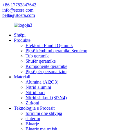
+86 17752847642
info@stcera.com
bella@stcera.com
Shtëpi
Produkte
Efektori i Fundit Qeramik
Pjesë këmbimi qeramike Semicon
Tub qeramik
Shufër qeramike
Komponentë qeramikë
Pjesë për personalizim
Materiali
Alumina (Al2O3)
Nitrid alumini
Nitrid bori
Nitrid silikoni (Si3N4)
Zirkoni
Teknologjia e Procesit
formimi dhe shtypja
sinterim
Bluarje
Bluarje me rrafsh