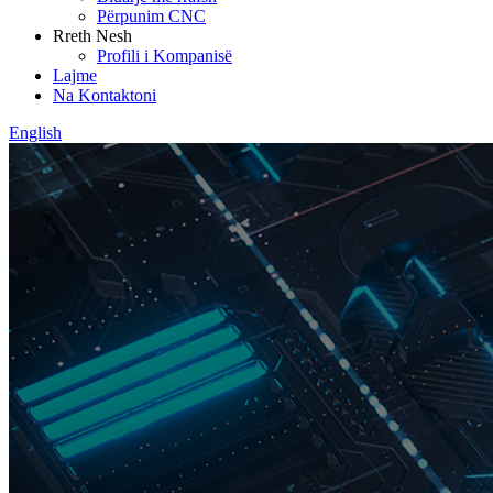
Përpunim CNC
Rreth Nesh
Profili i Kompanisë
Lajme
Na Kontaktoni
English