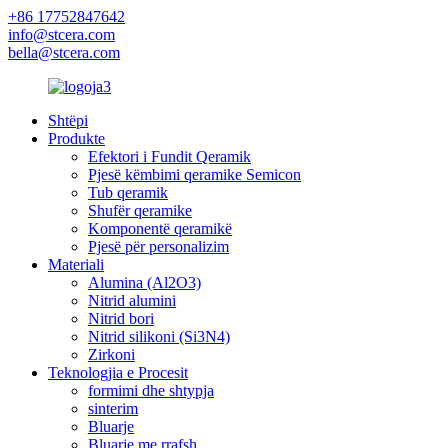
+86 17752847642
info@stcera.com
bella@stcera.com
Shtëpi
Produkte
Efektori i Fundit Qeramik
Pjesë këmbimi qeramike Semicon
Tub qeramik
Shufër qeramike
Komponentë qeramikë
Pjesë për personalizim
Materiali
Alumina (Al2O3)
Nitrid alumini
Nitrid bori
Nitrid silikoni (Si3N4)
Zirkoni
Teknologjia e Procesit
formimi dhe shtypja
sinterim
Bluarje
Bluarje me rrafsh