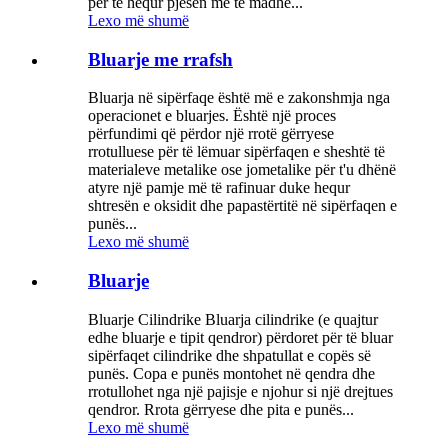
për të hequr pjesën më të madhe...
Lexo më shumë
Bluarje me rrafsh
Bluarja në sipërfaqe është më e zakonshmja nga
operacionet e bluarjes. Është një proces
përfundimi që përdor një rrotë gërryese
rrotulluese për të lëmuar sipërfaqen e sheshtë të
materialeve metalike ose jometalike për t'u dhënë
atyre një pamje më të rafinuar duke hequr
shtresën e oksidit dhe papastërtitë në sipërfaqen e
punës...
Lexo më shumë
Bluarje
Bluarje Cilindrike Bluarja cilindrike (e quajtur
edhe bluarje e tipit qendror) përdoret për të bluar
sipërfaqet cilindrike dhe shpatullat e copës së
punës. Copa e punës montohet në qendra dhe
rrotullohet nga një pajisje e njohur si një drejtues
qendror. Rrota gërryese dhe pita e punës...
Lexo më shumë