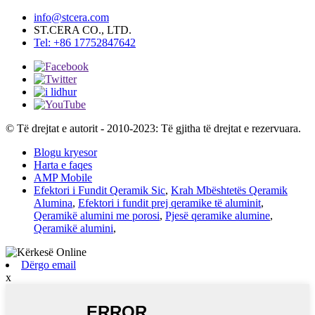
info@stcera.com
ST.CERA CO., LTD.
Tel: +86 17752847642
© Të drejtat e autorit - 2010-2023: Të gjitha të drejtat e rezervuara.
Blogu kryesor
Harta e faqes
AMP Mobile
Efektori i Fundit Qeramik Sic
,
Krah Mbështetës Qeramik
Alumina
,
Efektori i fundit prej qeramike të aluminit
,
Qeramikë alumini me porosi
,
Pjesë qeramike alumine
,
Qeramikë alumini
,
Dërgo email
x