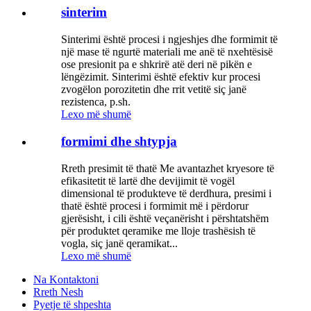
sinterim
Sinterimi është procesi i ngjeshjes dhe formimit të
një mase të ngurtë materiali me anë të nxehtësisë
ose presionit pa e shkrirë atë deri në pikën e
lëngëzimit. Sinterimi është efektiv kur procesi
zvogëlon porozitetin dhe rrit vetitë siç janë
rezistenca, p.sh.
Lexo më shumë
formimi dhe shtypja
Rreth presimit të thatë Me avantazhet kryesore të
efikasitetit të lartë dhe devijimit të vogël
dimensional të produkteve të derdhura, presimi i
thatë është procesi i formimit më i përdorur
gjerësisht, i cili është veçanërisht i përshtatshëm
për produktet qeramike me lloje trashësish të
vogla, siç janë qeramikat...
Lexo më shumë
Na Kontaktoni
Rreth Nesh
Pyetje të shpeshta