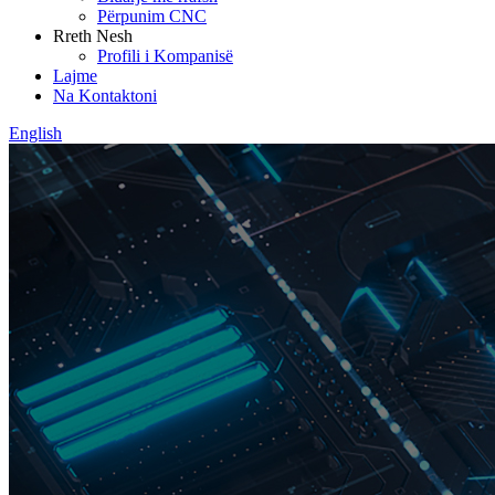
Përpunim CNC
Rreth Nesh
Profili i Kompanisë
Lajme
Na Kontaktoni
English