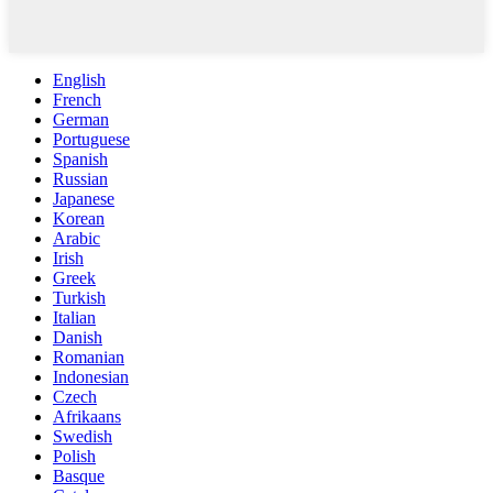
English
French
German
Portuguese
Spanish
Russian
Japanese
Korean
Arabic
Irish
Greek
Turkish
Italian
Danish
Romanian
Indonesian
Czech
Afrikaans
Swedish
Polish
Basque