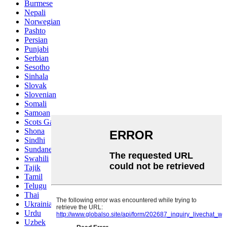
Burmese
Nepali
Norwegian
Pashto
Persian
Punjabi
Serbian
Sesotho
Sinhala
Slovak
Slovenian
Somali
Samoan
Scots Gaelic
Shona
Sindhi
Sundanese
Swahili
Tajik
Tamil
Telugu
Thai
Ukrainian
Urdu
Uzbek