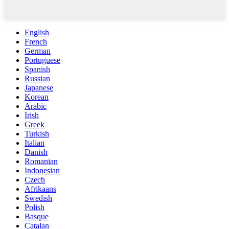
English
French
German
Portuguese
Spanish
Russian
Japanese
Korean
Arabic
Irish
Greek
Turkish
Italian
Danish
Romanian
Indonesian
Czech
Afrikaans
Swedish
Polish
Basque
Catalan