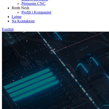
Përpunim CNC
Rreth Nesh
Profili i Kompanisë
Lajme
Na Kontaktoni
English