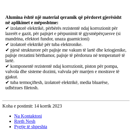
Alumina është një material qeramik që përdoret gjerësisht
në aplikimet e mëposhtme:
✔ izolatorë elektrikë, përbërës rezistentë ndaj korrozionit për
lazerët e gazit, për pajisjet e përpunimit të gjysmëpërçuesve (si
mandrina, efektori fundor, unaza guarnicioni)
✔ izolatorë elektrikë për tuba elektronike.
✔ pjesë strukturore për pajisje me vakum të lartë dhe kriogjenike,
pajisje rrezatimi bërthamor, pajisje të përdorura në temperaturë të
lartë.
✔ komponentë rezistentë ndaj korrozionit, piston për pompa,
valvola dhe sisteme dozimi, valvula për marrjen e mostrave të
gjakut.
✔ tuba termoçiftesh, izolatorë elektrikë, media bluarëse,
udhëzues filetosh.
Koha e postimit: 14 korrik 2023
Na Kontaktoni
Rreth Nesh
Pyetje të shpeshta