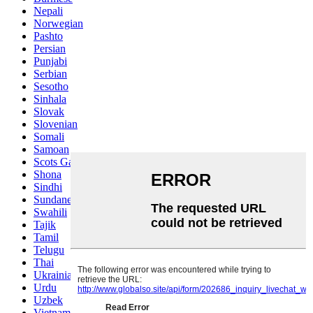
Nepali
Norwegian
Pashto
Persian
Punjabi
Serbian
Sesotho
Sinhala
Slovak
Slovenian
Somali
Samoan
Scots Gaelic
Shona
Sindhi
Sundanese
Swahili
Tajik
Tamil
Telugu
Thai
Ukrainian
Urdu
Uzbek
Vietnamese