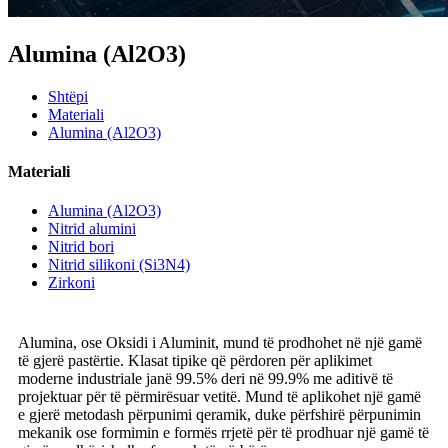
Alumina (Al2O3)
Shtëpi
Materiali
Alumina (Al2O3)
Materiali
Alumina (Al2O3)
Nitrid alumini
Nitrid bori
Nitrid silikoni (Si3N4)
Zirkoni
Alumina, ose Oksidi i Aluminit, mund të prodhohet në një gamë
të gjerë pastërtie. Klasat tipike që përdoren për aplikimet
moderne industriale janë 99.5% deri në 99.9% me aditivë të
projektuar për të përmirësuar vetitë. Mund të aplikohet një gamë
e gjerë metodash përpunimi qeramik, duke përfshirë përpunimin
mekanik ose formimin e formës rrjetë për të prodhuar një gamë të