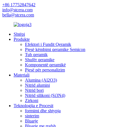
+86 17752847642
info@stcera.com
bella@stcera.com
Shtëpi
Produkte
Efektori i Fundit Qeramik
Pjesë këmbimi qeramike Semicon
Tub qeramik
Shufër qeramike
Komponentë qeramikë
Pjesë për personalizim
Materiali
Alumina (Al2O3)
Nitrid alumini
Nitrid bori
Nitrid silikoni (Si3N4)
Zirkoni
Teknologjia e Procesit
formimi dhe shtypja
sinterim
Bluarje
Bluarje me rrafsh