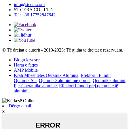
info@stcera.com
ST.CERA CO., LTD.
Tel: +86 17752847642
© Të drejtat e autorit - 2010-2023: Të gjitha të drejtat e rezervuara.
Blogu kryesor
Harta e faqes
AMP Mobile
Krah Mbështetës Qeramik Alumina
,
Efektori i Fundit
Qeramik Sic
,
Qeramikë alumini me porosi
,
Qeramikë alumini
,
Pjesë qeramike alumine
,
Efektori i fundit prej qeramike të
aluminit
,
Dërgo email
x