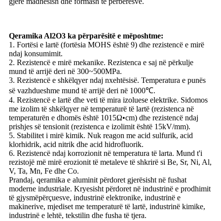
gjerë madhësish dhe formash të përbërësve.
Qeramika Al2O3 ka përparësitë e mëposhtme:
1. Fortësi e lartë (fortësia MOHS është 9) dhe rezistencë e mirë
ndaj konsumimit.
2. Rezistencë e mirë mekanike. Rezistenca e saj në përkulje
mund të arrijë deri në 300~500MPa.
3. Rezistencë e shkëlqyer ndaj nxehtësisë. Temperatura e punës
së vazhdueshme mund të arrijë deri në 1000℃.
4. Rezistencë e lartë dhe veti të mira izoluese elektrike. Sidomos
me izolim të shkëlqyer në temperaturë të lartë (rezistenca në
temperaturën e dhomës është 1015Ω•cm) dhe rezistencë ndaj
prishjes së tensionit (rezistenca e izolimit është 15kV/mm).
5. Stabilitet i mirë kimik. Nuk reagon me acid sulfurik, acid
klorhidrik, acid nitrik dhe acid hidrofluorik.
6. Rezistencë ndaj korrozionit në temperatura të larta. Mund t'i
rezistojë më mirë erozionit të metaleve të shkrirë si Be, Sr, Ni, Al,
V, Ta, Mn, Fe dhe Co.
Prandaj, qeramika e aluminit përdoret gjerësisht në fushat
moderne industriale. Kryesisht përdoret në industrinë e prodhimit
të gjysmëpërçuesve, industrinë elektronike, industrinë e
makinerive, mjediset me temperaturë të lartë, industrinë kimike,
industrinë e lehtë, tekstilin dhe fusha të tjera.